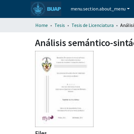
menu.section.about_menu
Home
Tesis
Tesis de Licenciatura
Análisis semántico-sintá
Files