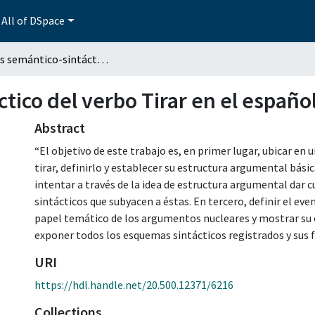
All of DSpace
Análisis semántico-sintáctico del verbo Tirar en el español de México
ctico del verbo Tirar en el españo
Abstract
“El objetivo de este trabajo es, en primer lugar, ubicar e
tirar, definirlo y establecer su estructura argumental bási
intentar a través de la idea de estructura argumental dar
sintácticos que subyacen a éstas. En tercero, definir el eve
papel temático de los argumentos nucleares y mostrar su c
exponer todos los esquemas sintácticos registrados y sus f
URI
https://hdl.handle.net/20.500.12371/6216
Collections