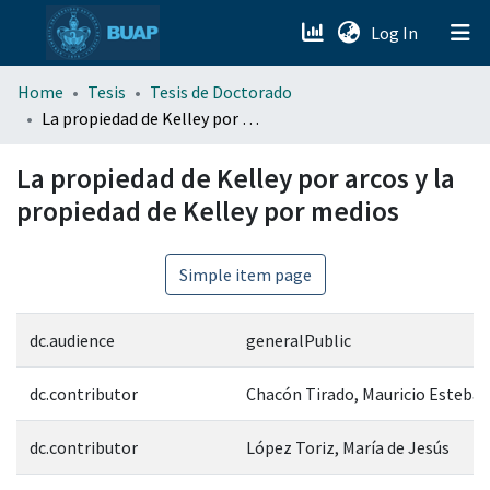
(current)
Log In
menu.section.about_menu
Home
Tesis
Tesis de Doctorado
La propiedad de Kelley por arcos y la propiedad de Kelley por medios
All of DSpace
La propiedad de Kelley por arcos y la
propiedad de Kelley por medios
Simple item page
dc.audience
generalPublic
dc.contributor
Chacón Tirado, Mauricio Esteba
dc.contributor
López Toriz, María de Jesús