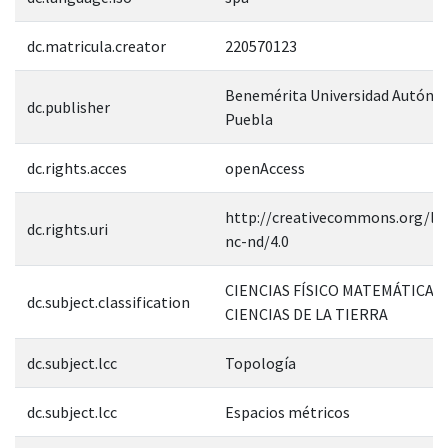
dc.matricula.creator
220570123
Benemérita Universidad Autóno
dc.publisher
Puebla
dc.rights.acces
openAccess
http://creativecommons.org/lic
dc.rights.uri
nc-nd/4.0
CIENCIAS FÍSICO MATEMÁTICAS 
dc.subject.classification
CIENCIAS DE LA TIERRA
dc.subject.lcc
Topología
dc.subject.lcc
Espacios métricos