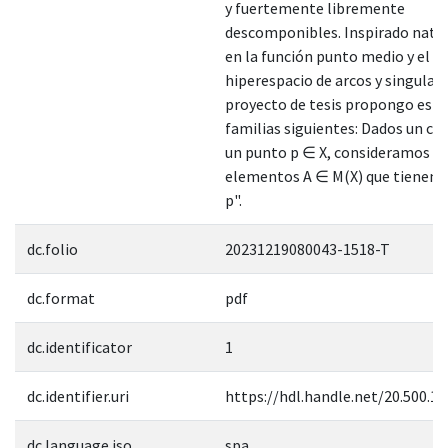
y fuertemente libremente
descomponibles. Inspirado nat
en la función punto medio y el
hiperespacio de arcos y singular
proyecto de tesis propongo estud
familias siguientes: Dados un co
un punto p ∈ X, consideramos lo
elementos A ∈ M(X) que tienen 
p".
dc.folio
20231219080043-1518-T
dc.format
pdf
dc.identificator
1
dc.identifier.uri
https://hdl.handle.net/20.500.1
dc.language.iso
spa