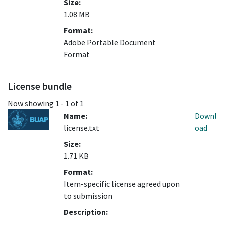
Size:
1.08 MB
Format:
Adobe Portable Document
Format
License bundle
Now showing
1 - 1 of 1
Name:
Downl
license.txt
oad
Size:
1.71 KB
Format:
Item-specific license agreed upon
to submission
Description: