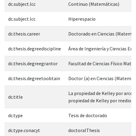
dc.subject.lcc
Continuo (Matemáticas)
dc.subject.lcc
Hiperespacio
dc.thesis.career
Doctorado en Ciencias (Matemát
dc.thesis.degreediscipline
Área de Ingeniería y Ciencias Exa
dc.thesis.degreegrantor
Facultad de Ciencias Físico Mate
dc.thesis.degreetoobtain
Doctor (a) en Ciencias (Matemát
La propiedad de Kelley por arcos 
dc.title
propiedad de Kelley por medios
dc.type
Tesis de doctorado
dc.type.conacyt
doctoralThesis