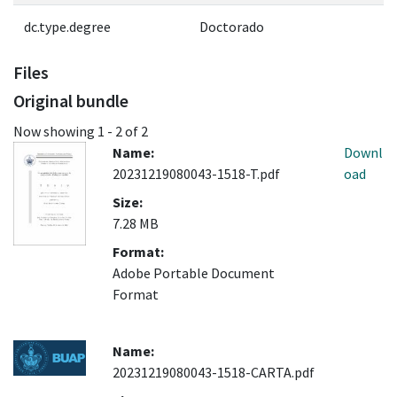
dc.type.degree
Doctorado
Files
Original bundle
Now showing
1 - 2 of 2
Name:
Downl
20231219080043-1518-T.pdf
oad
Size:
7.28 MB
Format:
Adobe Portable Document
Format
Name:
20231219080043-1518-CARTA.pdf