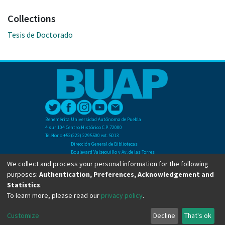
Collections
Tesis de Doctorado
Benemérita Universidad Autónoma de Puebla
4 sur 104 Centro Histórico C.P. 72000
Teléfono +52(222) 2295500 ext. 5013
Dirección General de Bibliotecas
Boulevard Valsequillo y Av. de las Torres
Ciudad Universitaria. Col. San Manuel
We collect and process your personal information for the following
C.P. 72570
purposes:
Authentication, Preferences, Acknowledgement and
Teléfono +52 (222) 2295500 Ext 2901
Statistics
.
To learn more, please read our
privacy policy
.
Copyright © Dirección General de Bibliotecas - BUAP 2024. All right reserved.
Customize
Decline
That's ok