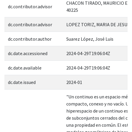
CHACON TIRADO, MAURICIO ES
dc.contributor.advisor
40225
dc.contributor.advisor
LOPEZ TORIZ, MARIA DE JESUS;
dc.contributor.author
Suarez López, José Luis
dc.date.accessioned
2024-04-29T19:06:04Z
dc.date.available
2024-04-29T19:06:04Z
dc.date.issued
2024-01
"Un continuo es un espacio métr
compacto, conexo y no vacío. Un
hiperespacio de un continuo es u
de subconjuntos cerrados del co
una propiedad en común. El estud
modelos geométricos de hiperes