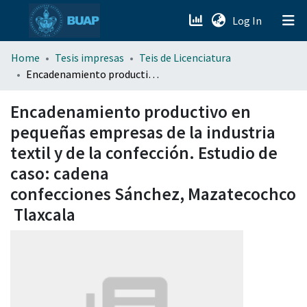
(current)
Log In
menu.section.about_menu
Home
Tesis impresas
Teis de Licenciatura
Encadenamiento productivo en pequeñas empresas de la industria textil y de la confección. Estudio de caso: cadena confecciones Sánchez, Mazatecochco Tlaxcala
All of DSpace
Encadenamiento productivo en
pequeñas empresas de la industria
textil y de la confección. Estudio de
caso: cadena
confecciones Sánchez, Mazatecochco
Tlaxcala