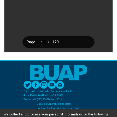
Benemérita Universidad Autónoma de Puebla
4 sur 104 Centro Histórico C.P. 72000
Teléfono +52(222) 2295500 ext. 5013
Dirección General de Bibliotecas
Boulevard Valsequillo y Av. de las Torres
Ciudad Universitaria. Col. San Manuel
We collect and process your personal information for the following
C.P. 72570