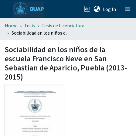
(current)
Log In
menu.section.about_menu
Home
Tesis
Tesis de Licenciatura
Sociabilidad en los niños de la escuela Francisco Neve en San Sebastian de Aparicio, Puebla (2013-2015)
All of DSpace
Sociabilidad en los niños de la
escuela Francisco Neve en San
Sebastian de Aparicio, Puebla (2013-
2015)