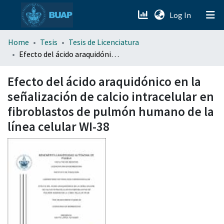
(current)
Log In
menu.section.about_menu
Home
Tesis
Tesis de Licenciatura
Efecto del ácido araquidónico en la señalización de calcio intracelular en fibroblastos de pulmón humano de la línea celular WI-38
All of DSpace
Efecto del ácido araquidónico en la
señalización de calcio intracelular en
fibroblastos de pulmón humano de la
línea celular WI-38