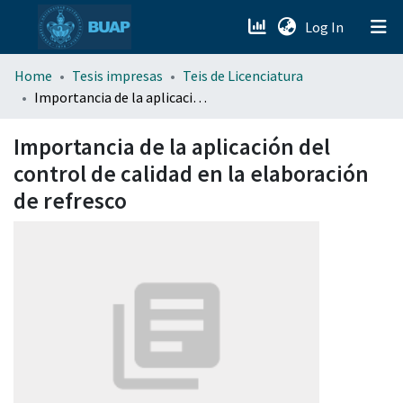
(current)
Log In
menu.section.about_menu
Home
Tesis impresas
Teis de Licenciatura
Importancia de la aplicación del control de calidad en la elaboración de refresco
All of DSpace
Importancia de la aplicación del
control de calidad en la elaboración
de refresco