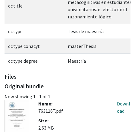
metacognitivas en estudiantes
dc.title
universitarios: el efecto en el
razonamiento lógico
dc.type
Tesis de maestría
dc.type.conacyt
masterThesis
dc.type.degree
Maestría
Files
Original bundle
Now showing
1 - 1 of 1
Name:
Downl
763116T.pdf
oad
Size:
2.63 MB