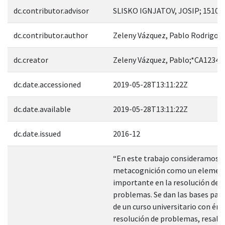
dc.contributor.advisor
SLISKO IGNJATOV, JOSIP; 15102
dc.contributor.author
Zeleny Vázquez, Pablo Rodrigo
dc.creator
Zeleny Vázquez, Pablo;*CA12341
dc.date.accessioned
2019-05-28T13:11:22Z
dc.date.available
2019-05-28T13:11:22Z
dc.date.issued
2016-12
“En este trabajo consideramos l
metacognición como un elemen
importante en la resolución de
problemas. Se dan las bases para
de un curso universitario con énfa
resolución de problemas, resalt