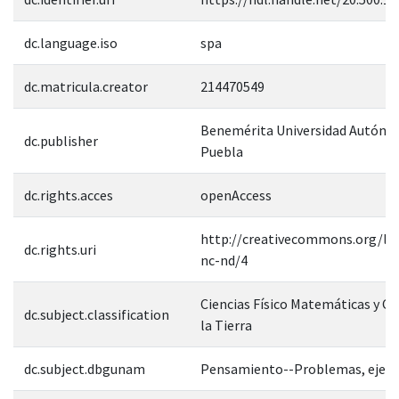
dc.language.iso
spa
dc.matricula.creator
214470549
Benemérita Universidad Autóno
dc.publisher
Puebla
dc.rights.acces
openAccess
http://creativecommons.org/lic
dc.rights.uri
nc-nd/4
Ciencias Físico Matemáticas y Ci
dc.subject.classification
la Tierra
dc.subject.dbgunam
Pensamiento--Problemas, ejercic