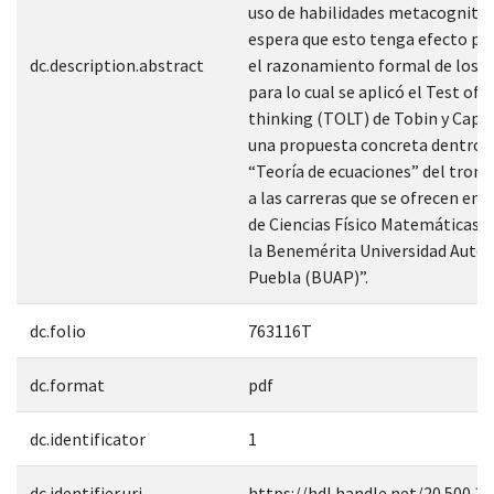
uso de habilidades metacognitiva
espera que esto tenga efecto pos
dc.description.abstract
el razonamiento formal de los 
para lo cual se aplicó el Test of l
thinking (TOLT) de Tobin y Capie
una propuesta concreta dentro d
“Teoría de ecuaciones” del tron
a las carreras que se ofrecen en l
de Ciencias Físico Matemáticas (
la Benemérita Universidad Autó
Puebla (BUAP)”.
dc.folio
763116T
dc.format
pdf
dc.identificator
1
dc.identifier.uri
https://hdl.handle.net/20.500.1