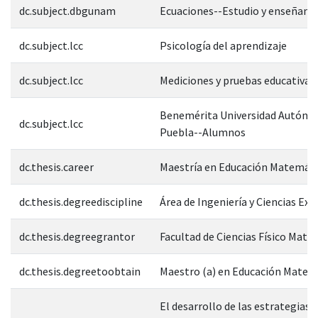
dc.subject.dbgunam
Ecuaciones--Estudio y enseñanz
dc.subject.lcc
Psicología del aprendizaje
dc.subject.lcc
Mediciones y pruebas educativas
Benemérita Universidad Autóno
dc.subject.lcc
Puebla--Alumnos
dc.thesis.career
Maestría en Educación Matemát
dc.thesis.degreediscipline
Área de Ingeniería y Ciencias Exa
dc.thesis.degreegrantor
Facultad de Ciencias Físico Mate
dc.thesis.degreetoobtain
Maestro (a) en Educación Matem
El desarrollo de las estrategias