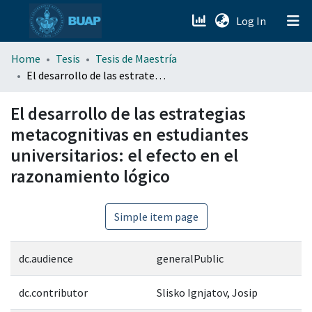
(current)
Log In
menu.section.about_menu
Home
Tesis
Tesis de Maestría
El desarrollo de las estrategias metacognitivas en estudiantes universitarios: el efecto en el razonamiento lógico
All of DSpace
El desarrollo de las estrategias
metacognitivas en estudiantes
universitarios: el efecto en el
razonamiento lógico
Simple item page
dc.audience
generalPublic
dc.contributor
Slisko Ignjatov, Josip