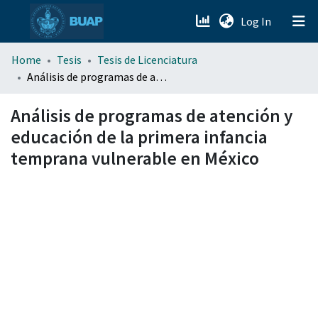
(current)
Log In
menu.section.about_menu
Home
Tesis
Tesis de Licenciatura
Análisis de programas de atención y educación de la primera infancia temprana vulnerable en México
All of DSpace
Análisis de programas de atención y
educación de la primera infancia
temprana vulnerable en México