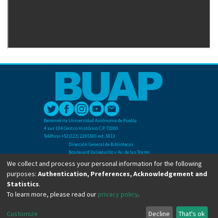
Benemérita Universidad Autónoma de Puebla
4 sur 104 Centro Histórico C.P. 72000
Teléfono +52(222) 2295500 ext. 5013
Dirección General de Bibliotecas
Boulevard Valsequillo y Av. de las Torres
Ciudad Universitaria. Col. San Manuel
We collect and process your personal information for the following
C.P. 72570
purposes:
Authentication, Preferences, Acknowledgement and
Teléfono +52 (222) 2295500 Ext 2901
Statistics
.
To learn more, please read our
privacy policy
.
Copyright © Dirección General de Bibliotecas - BUAP 2024. All right reserved.
Customize
Decline
That's ok