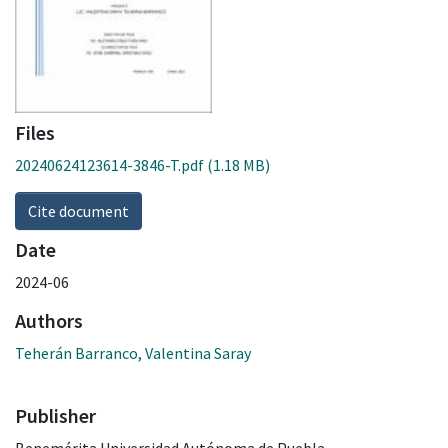
Files
20240624123614-3846-T.pdf
(1.18 MB)
Cite document
Date
2024-06
Authors
Teherán Barranco, Valentina Saray
Publisher
Benemérita Universidad Autónoma de Puebla