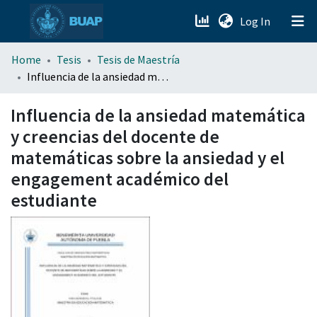
(current)
Log In
menu.section.about_menu
Home
Tesis
Tesis de Maestría
Influencia de la ansiedad matemática y creencias del docente de matemáticas sobre la ansiedad y el engagement académico del estudiante
All of DSpace
Influencia de la ansiedad matemática
y creencias del docente de
matemáticas sobre la ansiedad y el
engagement académico del
estudiante