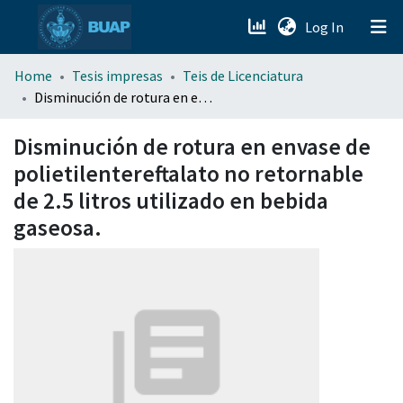
(current)
Log In
menu.section.about_menu
Home
Tesis impresas
Teis de Licenciatura
Disminución de rotura en envase de polietilentereftalato no retornable de 2.5 litros utilizado en bebida gaseosa.
All of DSpace
Disminución de rotura en envase de
polietilentereftalato no retornable
de 2.5 litros utilizado en bebida
gaseosa.