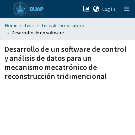
(current)
Log In
menu.section.about_menu
Home
Tesis
Tesis de Licenciatura
Desarrollo de un software de control y análisis de datos para un mecanismo mecatrónico de reconstrucción tridimencional
All of DSpace
Desarrollo de un software de control
y análisis de datos para un
mecanismo mecatrónico de
reconstrucción tridimencional