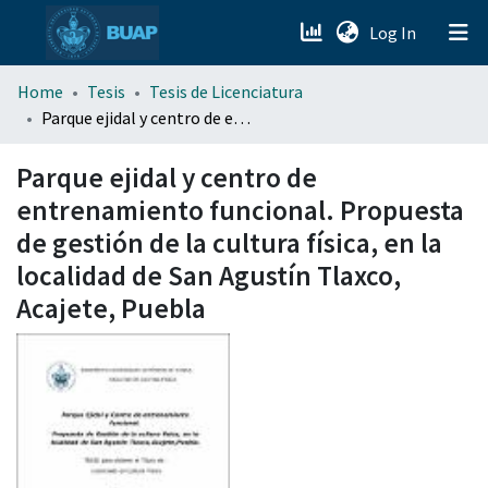
(current)
Log In
menu.section.about_menu
Home
Tesis
Tesis de Licenciatura
Parque ejidal y centro de entrenamiento funcional. Propuesta de gestión de la cultura física, en la localidad de San Agustín Tlaxco, Acajete, Puebla
All of DSpace
Parque ejidal y centro de
entrenamiento funcional. Propuesta
de gestión de la cultura física, en la
localidad de San Agustín Tlaxco,
Acajete, Puebla