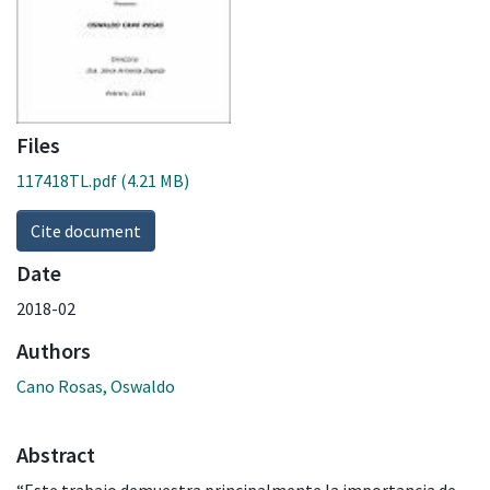
Files
117418TL.pdf
(4.21 MB)
Cite document
Date
2018-02
Authors
Cano Rosas, Oswaldo
Abstract
“Este trabajo demuestra principalmente la importancia de