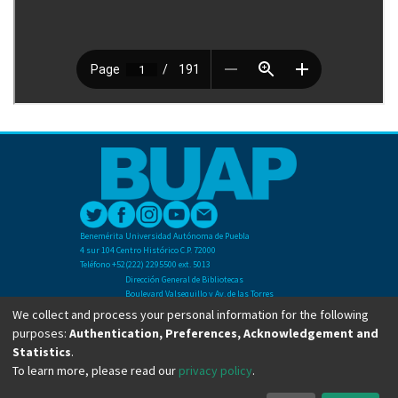
Benemérita Universidad Autónoma de Puebla
4 sur 104 Centro Histórico C.P. 72000
Teléfono +52(222) 2295500 ext. 5013
Dirección General de Bibliotecas
Boulevard Valsequillo y Av. de las Torres
Ciudad Universitaria. Col. San Manuel
We collect and process your personal information for the following
C.P. 72570
purposes:
Authentication, Preferences, Acknowledgement and
Teléfono +52 (222) 2295500 Ext 2901
Statistics
.
To learn more, please read our
privacy policy
.