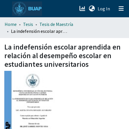
(current)
Log In
menu.section.about_menu
Home
Tesis
Tesis de Maestría
La indefensión escolar aprendida en relación al desempeño escolar en estudiantes universitarios
All of DSpace
La indefensión escolar aprendida en
relación al desempeño escolar en
estudiantes universitarios