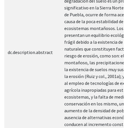
degradación del suelo es un pro
significativo en la Sierra Norte d
de Puebla, ocurre de forma acele
causa de la poca estabilidad de l
ecosistemas montañosos. Los c
presentan un equilibrio ecológi
frágil debido a la existencia de f
naturales que constituyen facto
dc.description.abstract
riesgo de erosión, como son: el r
montañoso, las precipitaciones 
la existencia de suelos muy susce
la erosión (Ruiz y col., 2001a); y 
al empleo de tecnologías de exp
agrícola inapropiadas para estos
ecosistemas, y la falta de medid
conservación en los mismo, unid
aumento de la densidad de pobla
ausencia de alternativas económ
conducen al incremento constan