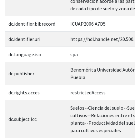
conservación acorde a las partic
de cada tipo de suelo y zona de e
dc.identifier.bibrecord
ICUAP2006 A7D5
dc.identifier.uri
https://hdl.handle.net/20.500.1
dc.language.iso
spa
Benemérita Universidad Autóno
dc.publisher
Puebla
dc.rights.acces
restrictedAccess
Suelos--Ciencia del suelo--Suelo
cultivos--Relaciones entre el sue
dc.subject.lcc
planta--Productividad del suelo
para cultivos especiales