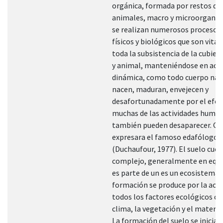
orgánica, formada por restos de
animales, macro y microorganis
se realizan numerosos procesos 
físicos y biológicos que son vital
toda la subsistencia de la cubier
y animal, manteniéndose en acti
dinámica, como todo cuerpo nat
nacen, maduran, envejecen y
desafortunadamente por el efec
muchas de las actividades huma
también pueden desaparecer. C
expresara el famoso edafólogo 
(Duchaufour, 1977). El suelo cue
complejo, generalmente en equil
es parte de un es un ecosistema y
formación se produce por la acci
todos los factores ecológicos c
clima, la vegetación y el materia
La formación del suelo se inicia 