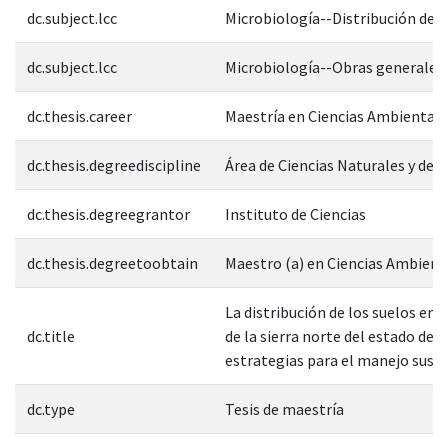
dc.subject.lcc
Microbiología--Distribución de l
dc.subject.lcc
Microbiología--Obras generales
dc.thesis.career
Maestría en Ciencias Ambientale
dc.thesis.degreediscipline
Área de Ciencias Naturales y de l
dc.thesis.degreegrantor
Instituto de Ciencias
dc.thesis.degreetoobtain
Maestro (a) en Ciencias Ambient
La distribución de los suelos en 
dc.title
de la sierra norte del estado de 
estrategias para el manejo sust
dc.type
Tesis de maestría