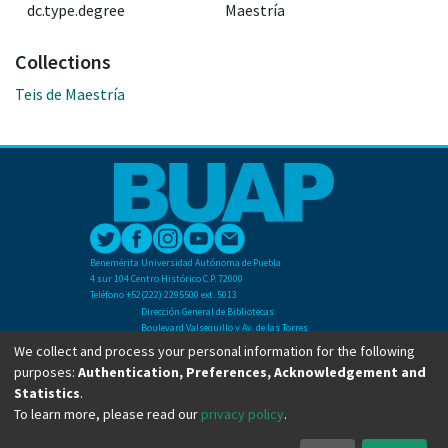
dc.type.degree
Maestría
Collections
Teis de Maestría
Benemérita Universidad Autónoma de Puebla
4 sur 104 Centro Histórico C.P. 72000
Teléfono +52(222) 2295500 ext. 5013
Dirección General de Bibliotecas
Boulevard Valsequillo y Av. de las Torres
Ciudad Universitaria. Col. San Manuel
We collect and process your personal information for the following
C.P. 72570
purposes:
Authentication, Preferences, Acknowledgement and
Teléfono +52 (222) 2295500 Ext 2901
Statistics
.
To learn more, please read our
privacy policy
.