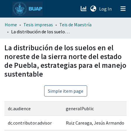
(current)
Log In
menu.section.about_menu
Home
Tesis impresas
Teis de Maestría
La distribución de los suelos en el noreste de la sierra norte del estado de Puebla, estrategias para el manejo sustentable
All of DSpace
La distribución de los suelos en el
noreste de la sierra norte del estado
de Puebla, estrategias para el manejo
sustentable
Simple item page
dc.audience
generalPublic
dc.contributor.advisor
Ruiz Careaga, Jesús Armando