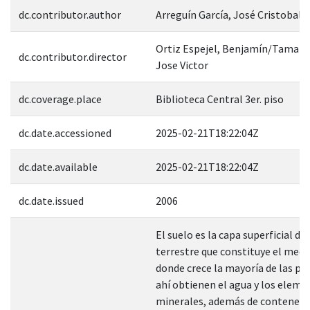
dc.contributor.author
Arreguín García, José Cristobal 
Ortiz Espejel, Benjamín/Tamariz
dc.contributor.director
Jose Victor
dc.coverage.place
Biblioteca Central 3er. piso
dc.date.accessioned
2025-02-21T18:22:04Z
dc.date.available
2025-02-21T18:22:04Z
dc.date.issued
2006
El suelo es la capa superficial de
terrestre que constituye el medio
donde crece la mayoría de las pla
ahí obtienen el agua y los elem
minerales, además de contener 