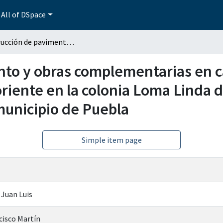
All of DSpace
Construcción de pavimento y obras complementarias en calle 12 sur entre calle 63 a oriente y privada 73 a oriente en la colonia Loma Linda de la junta auxiliar San Baltazar Campeche del municipio de Puebla
o y obras complementarias en cal
oriente en la colonia Loma Linda d
unicipio de Puebla
Simple item page
 Juan Luis
cisco Martín