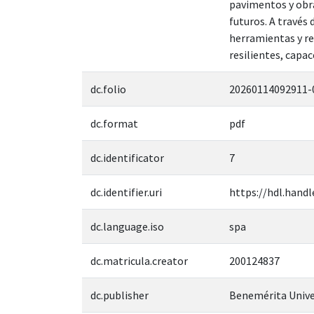
pavimentos y obra
futuros. A través 
herramientas y re
resilientes, capac
dc.folio
20260114092911-
dc.format
pdf
dc.identificator
7
dc.identifier.uri
https://hdl.handl
dc.language.iso
spa
dc.matricula.creator
200124837
dc.publisher
Benemérita Unive