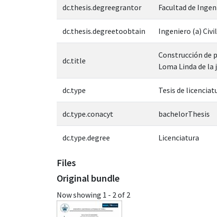
dc.thesis.degreegrantor
Facultad de Ingen
dc.thesis.degreetoobtain
Ingeniero (a) Civil
Construcción de p
dc.title
Loma Linda de la 
dc.type
Tesis de licenciat
dc.type.conacyt
bachelorThesis
dc.type.degree
Licenciatura
Files
Original bundle
Now showing
1 - 2 of 2