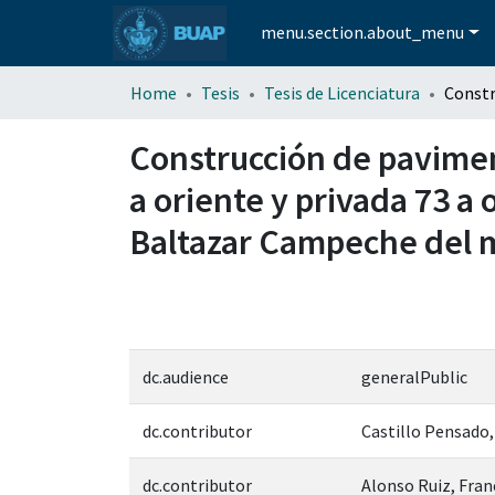
menu.section.about_menu
Home
Tesis
Tesis de Licenciatura
Construcción de paviment
a oriente y privada 73 a 
Baltazar Campeche del m
dc.audience
generalPublic
dc.contributor
Castillo Pensado,
dc.contributor
Alonso Ruiz, Fran