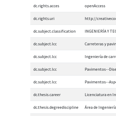
dc.rights.acces
openAccess
dc.rights.uri
http://creativec
dc.subject.classification
INGENIERÍA Y T
dc.subject.lcc
Carreteras y pav
dc.subject.lcc
Ingeniería de car
dc.subject.lcc
Pavimentos--Dise
dc.subject.lcc
Pavimentos--Asp
dc.thesis.career
Licenciatura en In
dc.thesis.degreediscipline
Área de Ingeniería