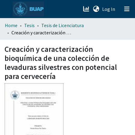
(current)
Log In
menu.section.about_menu
Home
Tesis
Tesis de Licenciatura
Creación y caracterización bioquímica de una colección de levaduras silvestres con potencial para cervecería
All of DSpace
Creación y caracterización
bioquímica de una colección de
levaduras silvestres con potencial
para cervecería