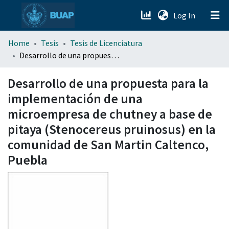
(current)
Log In
menu.section.about_menu
Home
Tesis
Tesis de Licenciatura
Desarrollo de una propuesta para la implementación de una microempresa de chutney a base de pitaya (Stenocereus pruinosus) en la comunidad de San Martin Caltenco, Puebla
All of DSpace
Desarrollo de una propuesta para la
implementación de una
microempresa de chutney a base de
pitaya (Stenocereus pruinosus) en la
comunidad de San Martin Caltenco,
Puebla