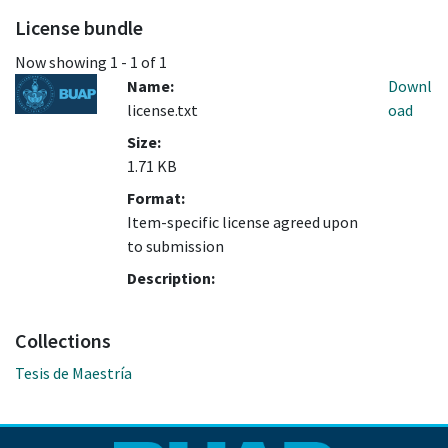
License bundle
Now showing
1 - 1 of 1
Name:
Downl
license.txt
oad
Size:
1.71 KB
Format:
Item-specific license agreed upon
to submission
Description:
Collections
Tesis de Maestría