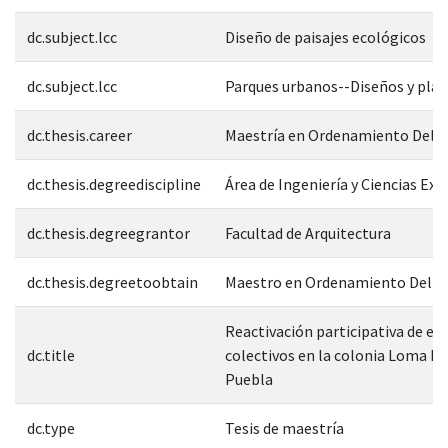
dc.subject.lcc
Diseño de paisajes ecológicos
dc.subject.lcc
Parques urbanos--Diseños y pla
dc.thesis.career
Maestría en Ordenamiento Del T
dc.thesis.degreediscipline
Área de Ingeniería y Ciencias Exa
dc.thesis.degreegrantor
Facultad de Arquitectura
dc.thesis.degreetoobtain
Maestro en Ordenamiento Del Te
Reactivación participativa de es
dc.title
colectivos en la colonia Loma Li
Puebla
dc.type
Tesis de maestría