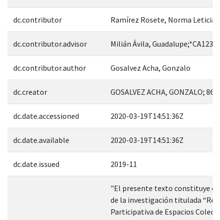
dc.contributor
Ramírez Rosete, Norma Leticia
dc.contributor.advisor
Milián Ávila, Guadalupe;*CA1237
dc.contributor.author
Gosalvez Acha, Gonzalo
dc.creator
GOSALVEZ ACHA, GONZALO; 865
dc.date.accessioned
2020-03-19T14:51:36Z
dc.date.available
2020-03-19T14:51:36Z
dc.date.issued
2019-11
"El presente texto constituye el
de la investigación titulada “Rea
Participativa de Espacios Colecti