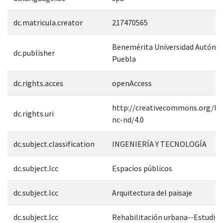
dc.matricula.creator
217470565
Benemérita Universidad Autóno
dc.publisher
Puebla
dc.rights.acces
openAccess
http://creativecommons.org/lic
dc.rights.uri
nc-nd/4.0
dc.subject.classification
INGENIERÍA Y TECNOLOGÍA
dc.subject.lcc
Espacios públicos
dc.subject.lcc
Arquitectura del paisaje
dc.subject.lcc
Rehabilitación urbana--Estudio 