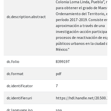
Colonia Loma Linda, Puebla”, re
para obtener el grado de Maestr
Ordenamiento del Territorio, en 
dc.description.abstract
período 2017-2019. Consiste en 
aproximación a través de una
investigación-acción participati
procesos de reactivación de espa
públicos urbanos en la ciudad de
México."
dc.folio
839919T
dc.format
pdf
dc.identificator
7
dc.identifier.uri
https://hdl.handle.net/20.500.1
dc.language.iso
spa