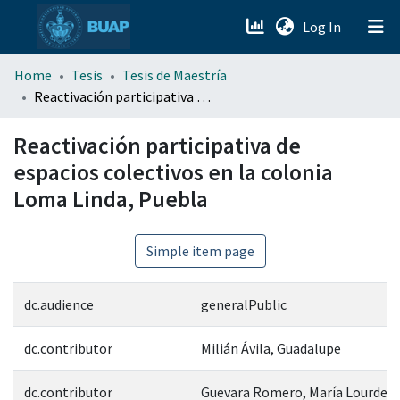
(current)
Log In
menu.section.about_menu
Home
Tesis
Tesis de Maestría
Reactivación participativa de espacios colectivos en la colonia Loma Linda, Puebla
All of DSpace
Reactivación participativa de
espacios colectivos en la colonia
Loma Linda, Puebla
Simple item page
dc.audience
generalPublic
dc.contributor
Milián Ávila, Guadalupe
dc.contributor
Guevara Romero, María Lourdes