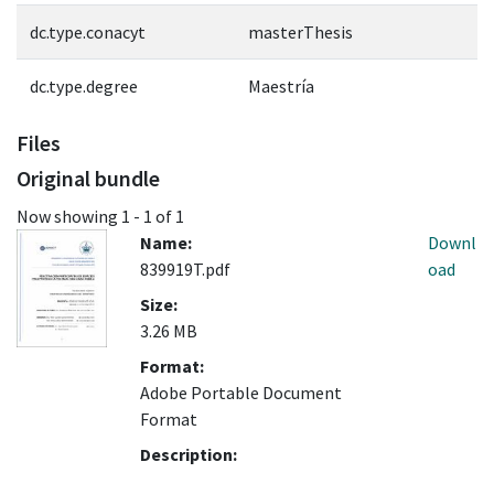
dc.type.conacyt
masterThesis
dc.type.degree
Maestría
Files
Original bundle
Now showing
1 - 1 of 1
Name:
Downl
839919T.pdf
oad
Size:
3.26 MB
Format:
Adobe Portable Document
Format
Description: