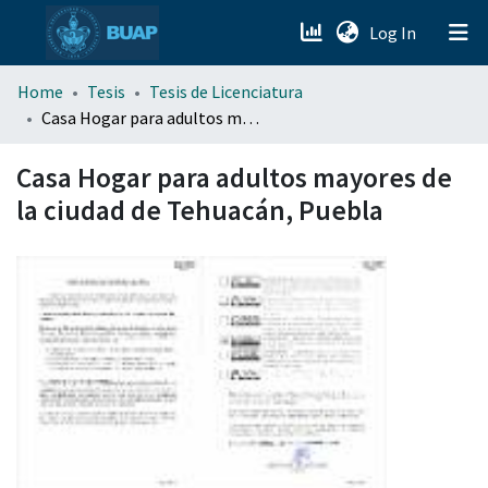
(current)
Log In
menu.section.about_menu
Home
Tesis
Tesis de Licenciatura
Casa Hogar para adultos mayores de la ciudad de Tehuacán, Puebla
All of DSpace
Casa Hogar para adultos mayores de
la ciudad de Tehuacán, Puebla