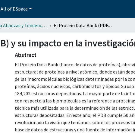
All of DSpace
Revista Alianzas y Tendencias BUAP (AyTBUAP)
El Protein Data Bank (PDB) y su impacto en la investigación científica
) y su impacto en la investigació
Abstract
El Protein Data Bank (banco de datos de proteínas), abre
estructural de proteínas a nivel atómico, donde están dep
de las macromoléculas biológicas determinadas por la comu
proteínas, ácidos nucleicos, carbohidratos y lípidos. Su uso
184,202 estructuras depositadas. La mayor parte de la inf
con respecto a las biomoléculas es la referente a proteína
técnica más utilizada para la determinación de las estructu
estructuras depositadas. En este año, el PDB cumple 50 añ
revolucionado la visión que teníamos sobre los procesos b
base de datos de estructuras y una fuente de información