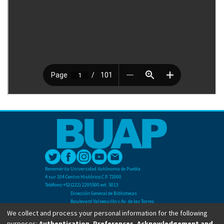
Benemérita Universidad Autónoma de Puebla
4 sur 104 Centro Histórico C.P. 72000
Teléfono +52(222) 2295500 ext. 5013
Dirección General de Bibliotecas
Boulevard Valsequillo y Av. de las Torres
Ciudad Universitaria. Col. San Manuel
We collect and process your personal information for the following
C.P. 72570
purposes:
Authentication, Preferences, Acknowledgement and