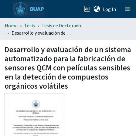
(current)
Log In
menu.section.about_menu
Home
Tesis
Tesis de Doctorado
Desarrollo y evaluación de un sistema automatizado para la fabricación de sensores QCM con películas sensibles en la detección de compuestos orgánicos volátiles
All of DSpace
Desarrollo y evaluación de un sistema
automatizado para la fabricación de
sensores QCM con películas sensibles
en la detección de compuestos
orgánicos volátiles