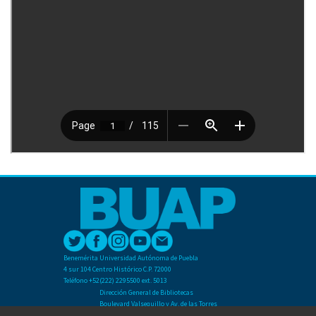
Benemérita Universidad Autónoma de Puebla
4 sur 104 Centro Histórico C.P. 72000
Teléfono +52(222) 2295500 ext. 5013
Dirección General de Bibliotecas
Boulevard Valsequillo y Av. de las Torres
Ciudad Universitaria. Col. San Manuel