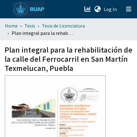
(current)
Log In
menu.section.about_menu
Home
Tesis
Tesis de Licenciatura
Plan integral para la rehabilitación de la calle del Ferrocarril en San Martín Texmelucan, Puebla
All of DSpace
Plan integral para la rehabilitación de
la calle del Ferrocarril en San Martín
Texmelucan, Puebla