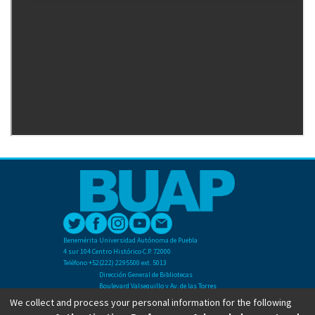
Benemérita Universidad Autónoma de Puebla
4 sur 104 Centro Histórico C.P. 72000
Teléfono +52(222) 2295500 ext. 5013
Dirección General de Bibliotecas
Boulevard Valsequillo y Av. de las Torres
Ciudad Universitaria. Col. San Manuel
We collect and process your personal information for the following
C.P. 72570