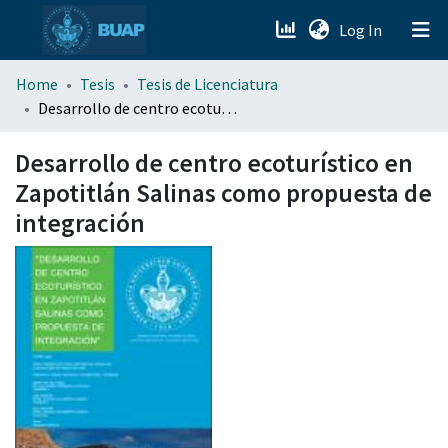
(current)
Log In
menu.section.about_menu
Home
Tesis
Tesis de Licenciatura
Desarrollo de centro ecoturístico en Zapotitlán Salinas como propuesta de integración
All of DSpace
Desarrollo de centro ecoturístico en
Zapotitlán Salinas como propuesta de
integración