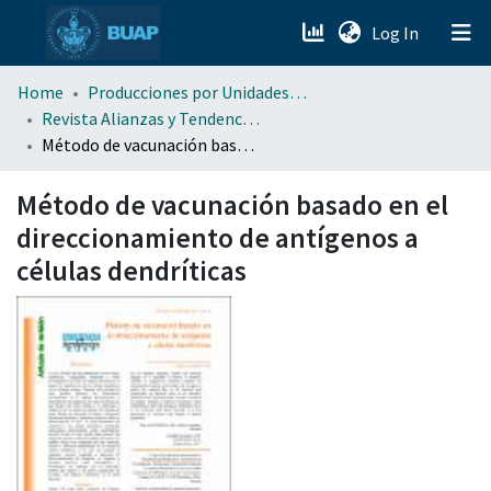
(current)
Log In
menu.section.about_menu
Home
Producciones por Unidades Académicas
Revista Alianzas y Tendencias BUAP (AyTBUAP)
Método de vacunación basado en el direccionamiento de antígenos a células dendríticas
All of DSpace
Método de vacunación basado en el
direccionamiento de antígenos a
células dendríticas