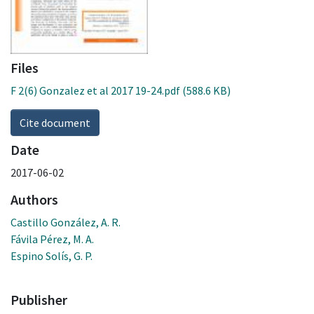
Files
F 2(6) Gonzalez et al 2017 19-24.pdf
(588.6 KB)
Cite document
Date
2017-06-02
Authors
Castillo González, A. R.
Fávila Pérez, M. A.
Espino Solís, G. P.
Publisher