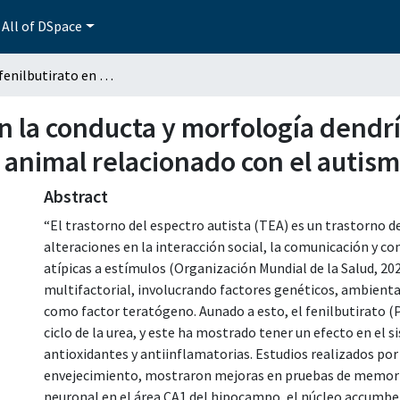
All of DSpace
Efecto de fenilbutirato en la conducta y morfología dendrítica de corteza prefrontal en un modelo animal relacionado con el autismo
en la conducta y morfología dendrí
 animal relacionado con el autis
Abstract
“El trastorno del espectro autista (TEA) es un trastorno d
alteraciones en la interacción social, la comunicación y 
atípicas a estímulos (Organización Mundial de la Salud, 20
multifactorial, involucrando factores genéticos, ambiental
como factor teratógeno. Aunado a esto, el fenilbutirato (P
ciclo de la urea, y este ha mostrado tener un efecto en el 
antioxidantes y antiinflamatorias. Estudios realizados por
envejecimiento, mostraron mejoras en pruebas de memoria
neuronal en el área CA1 del hipocampo, el núcleo accumbens