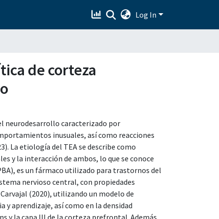
Log In
tica de corteza
mo
el neurodesarrollo caracterizado por
comportamientos inusuales, así como reacciones
23). La etiología del TEA se describe como
es y la interacción de ambos, lo que se conoce
BA), es un fármaco utilizado para trastornos del
sistema nervioso central, con propiedades
 Carvajal (2020), utilizando un modelo de
 y aprendizaje, así como en la densidad
 y la capa III de la corteza prefrontal. Además,