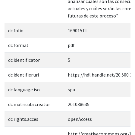
analizar cuáles son las consecue
actuales y cuáles serán las cons
futuras de este proceso".
dc.folio
169015TL
dc.format
pdf
dc.identificator
5
dc.identifier.uri
https://hdl.handle.net/20.500.1
dc.language.iso
spa
dc.matricula.creator
201038635
dc.rights.acces
openAccess
http://creativecommons.org/lic