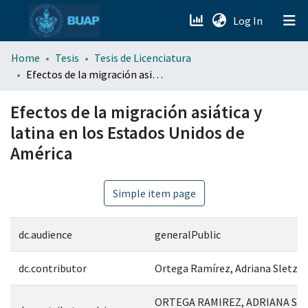
(current)
Log In
menu.section.about_menu
Home
Tesis
Tesis de Licenciatura
Efectos de la migración asiática y latina en los Estados Unidos de América
All of DSpace
Efectos de la migración asiática y
latina en los Estados Unidos de
América
Simple item page
dc.audience
generalPublic
dc.contributor
Ortega Ramírez, Adriana Sletza
ORTEGA RAMIREZ, ADRIANA SLE