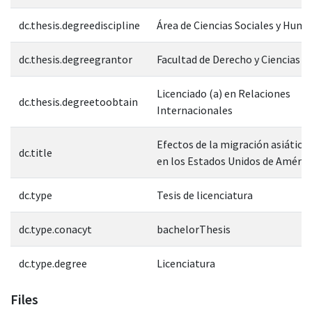
dc.thesis.degreediscipline
Área de Ciencias Sociales y Hum
dc.thesis.degreegrantor
Facultad de Derecho y Ciencias S
Licenciado (a) en Relaciones
dc.thesis.degreetoobtain
Internacionales
Efectos de la migración asiática 
dc.title
en los Estados Unidos de Améric
dc.type
Tesis de licenciatura
dc.type.conacyt
bachelorThesis
dc.type.degree
Licenciatura
Files