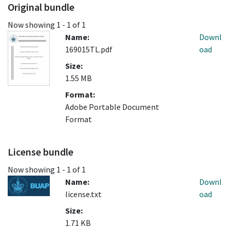
Original bundle
Now showing
1 - 1 of 1
Name:
Downl
169015TL.pdf
oad
Size:
1.55 MB
Format:
Adobe Portable Document
Format
License bundle
Now showing
1 - 1 of 1
Name:
Downl
license.txt
oad
Size:
1.71 KB