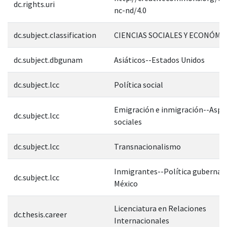
dc.rights.uri
nc-nd/4.0
dc.subject.classification
CIENCIAS SOCIALES Y ECONÓMI
dc.subject.dbgunam
Asiáticos--Estados Unidos
dc.subject.lcc
Política social
Emigración e inmigración--Aspe
dc.subject.lcc
sociales
dc.subject.lcc
Transnacionalismo
Inmigrantes--Política gubernam
dc.subject.lcc
México
Licenciatura en Relaciones
dc.thesis.career
Internacionales