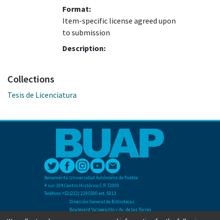
Format:
Item-specific license agreed upon
to submission
Description:
Collections
Tesis de Licenciatura
Benemérita Universidad Autónoma de Puebla
4 sur 104 Centro Histórico C.P. 72000
Teléfono +52(222) 2295500 ext. 5013
Dirección General de Bibliotecas
Boulevard Valsequillo y Av. de las Torres
Ciudad Universitaria. Col. San Manuel