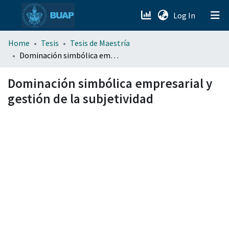
(current)
Log In
menu.section.about_menu
Home
Tesis
Tesis de Maestría
Dominación simbólica empresarial y gestión de la subjetividad
All of DSpace
Dominación simbólica empresarial y
gestión de la subjetividad