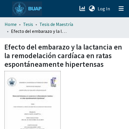
(current)
Log In
menu.section.about_menu
Home
Tesis
Tesis de Maestría
Efecto del embarazo y la lactancia en la remodelación cardíaca en ratas espontáneamente hipertensas
All of DSpace
Efecto del embarazo y la lactancia en
la remodelación cardíaca en ratas
espontáneamente hipertensas