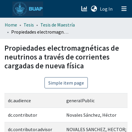
(current)
Log In
menu.section.about_menu
Home
Tesis
Tesis de Maestría
Propiedades electromagnéticas de neutrinos a través de corrientes cargadas de nueva física
All of DSpace
Propiedades electromagnéticas de
neutrinos a través de corrientes
cargadas de nueva física
Simple item page
dc.audience
generalPublic
dc.contributor
Novales Sánchez, Héctor
dc.contributor.advisor
NOVALES SANCHEZ, HECTOR; 21