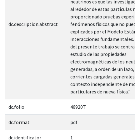
neutrinos es que las investigaci
alrededor de estas partículas no
proporcionado pruebas experim
dc.description.abstract
fenómenos físicos que no pueden
explicados por el Modelo Estánda
interacciones fundamentales. El
del presente trabajo se centra en
estudio de las propiedades
electromagnéticas de los neutri
generadas, a orden de un lazo, p
corrientes cargadas generales, e
contexto independiente de mod
particulares de nueva física.".
dc.folio
46920T
dc.format
pdf
dc.identificator
1