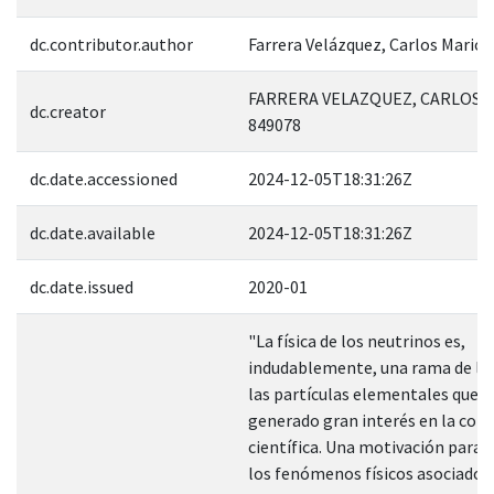
dc.contributor.author
Farrera Velázquez, Carlos Mario
FARRERA VELAZQUEZ, CARLOS 
dc.creator
849078
dc.date.accessioned
2024-12-05T18:31:26Z
dc.date.available
2024-12-05T18:31:26Z
dc.date.issued
2020-01
"La física de los neutrinos es,
indudablemente, una rama de la f
las partículas elementales que h
generado gran interés en la com
científica. Una motivación para 
los fenómenos físicos asociados