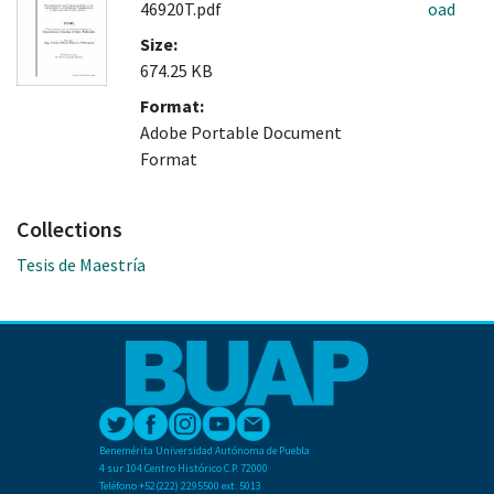
46920T.pdf
oad
Size:
674.25 KB
Format:
Adobe Portable Document
Format
Collections
Tesis de Maestría
Benemérita Universidad Autónoma de Puebla
4 sur 104 Centro Histórico C.P. 72000
Teléfono +52(222) 2295500 ext. 5013