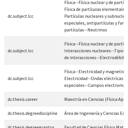
Física--Física nuclear y de partíc
Física de partículas elementales
dc.subject.lcc
Partículas nucleares y subnuclea
especiales, antipartículas y fami
partículas--Neutrinos
Física--Física nuclear y de partíc
dc.subject.lcc
Interacciones nucleares--Tipos 
de interacciones--Electrodébil
Física--Electricidad y magnetis
dc.subject.lcc
Electricidad--Ondas eléctricas-
especiales--Campos electromag
dc.thesis.career
Maestría en Ciencias (Física Apli
dc.thesis.degreediscipline
Área de Ingeniería y Ciencias Exa
dc.thesis.degreegrantor
Facultad de Ciencias Físico Mate