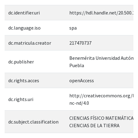
dc.identifier.uri
https://hdl.handle.net/20.500.1
dc.language.iso
spa
dc.matricula.creator
217470737
Benemérita Universidad Autóno
dc.publisher
Puebla
dc.rights.acces
openAccess
http://creativecommons.org/lic
dc.rights.uri
nc-nd/4.0
CIENCIAS FÍSICO MATEMÁTICAS 
dc.subject.classification
CIENCIAS DE LA TIERRA