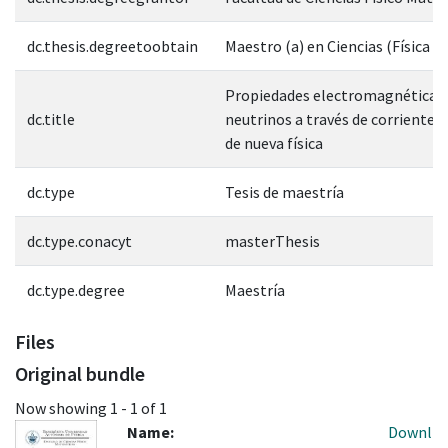
dc.thesis.degreetoobtain
Maestro (a) en Ciencias (Física A
Propiedades electromagnéticas
dc.title
neutrinos a través de corrientes
de nueva física
dc.type
Tesis de maestría
dc.type.conacyt
masterThesis
dc.type.degree
Maestría
Files
Original bundle
Now showing
1 - 1 of 1
Name:
Downl