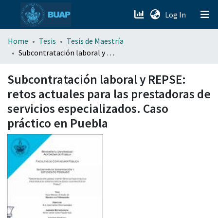
(current)
Log In
menu.section.about_menu
Home
Tesis
Tesis de Maestría
Subcontratación laboral y REPSE: retos actuales para las prestadoras de servicios especializados. Caso práctico en Puebla
All of DSpace
Subcontratación laboral y REPSE:
retos actuales para las prestadoras de
servicios especializados. Caso
práctico en Puebla