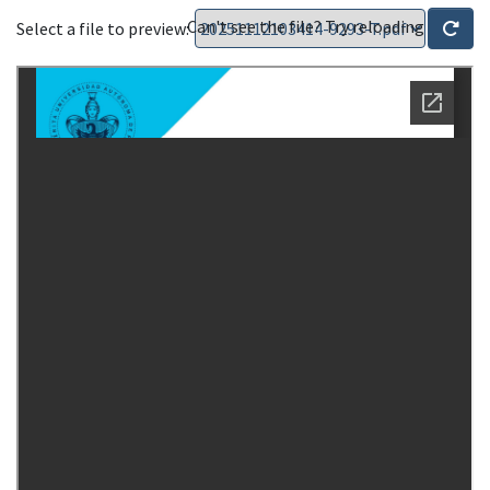
Can't see the file? Try reloading
Select a file to preview: