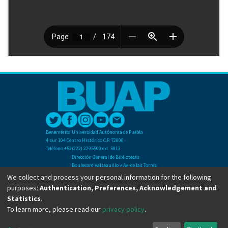
Benemérita Universidad Autónoma de Puebla
4 sur 104 Centro Histórico C.P. 72000
Teléfono +52(222) 2295500 ext. 5013
Dirección General de Bibliotecas
Boulevard Valsequillo y Av. de las Torres
Ciudad Universitaria. Col. San Manuel
We collect and process your personal information for the following
C.P. 72570
purposes:
Authentication, Preferences, Acknowledgement and
Teléfono +52 (222) 2295500 Ext 2901
Statistics
.
To learn more, please read our
privacy policy
.