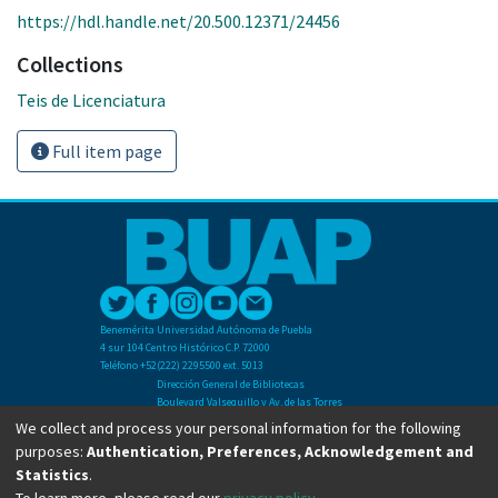
https://hdl.handle.net/20.500.12371/24456
Collections
Teis de Licenciatura
Full item page
Benemérita Universidad Autónoma de Puebla
4 sur 104 Centro Histórico C.P. 72000
Teléfono +52(222) 2295500 ext. 5013
Dirección General de Bibliotecas
Boulevard Valsequillo y Av. de las Torres
Ciudad Universitaria. Col. San Manuel
We collect and process your personal information for the following
C.P. 72570
purposes:
Authentication, Preferences, Acknowledgement and
Teléfono +52 (222) 2295500 Ext 2901
Statistics
.
To learn more, please read our
privacy policy
.