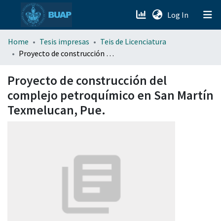
(current)
Log In
menu.section.about_menu
Home
Tesis impresas
Teis de Licenciatura
Proyecto de construcción del complejo petroquímico en San Martín Texmelucan, Pue.
All of DSpace
Proyecto de construcción del
complejo petroquímico en San Martín
Texmelucan, Pue.