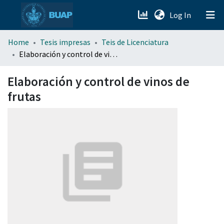
(current)
Log In
menu.section.about_menu
Home
Tesis impresas
Teis de Licenciatura
Elaboración y control de vinos de frutas
All of DSpace
Elaboración y control de vinos de
frutas