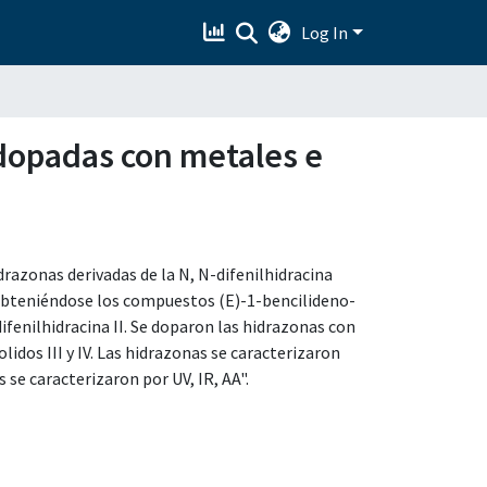
Log In
 dopadas con metales e
idrazonas derivadas de la N, N-difenilhidracina
ído obteniéndose los compuestos (E)-1-bencilideno-
difenilhidracina II. Se doparon las hidrazonas con
idos III y IV. Las hidrazonas se caracterizaron
 se caracterizaron por UV, IR, AA".