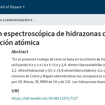
All of DSpace
Síntesis y caracterización espectroscópica de hidrazonas dopadas con metales e interpretación por absorción atómica
ión espectroscópica de hidrazonas
rción atómica
Abstract
"En el presente trabajo de tesis se basa en la síntesis de h
utilizando b e n z a l d e h í d o y 3,4- dimeti lbenzaldeh
2,2- difenilhidracinaI y (E)-1-(3,4-dimetilbencilideno)-2,2-
cloruros de Cobre y Níquel obteniéndose los compuestos sol
por UV, Masas, IR, RMN de 1H y de 13C. Las hidrazonas dopas
URI
https://hdl.handle.net/20.500.12371/7127