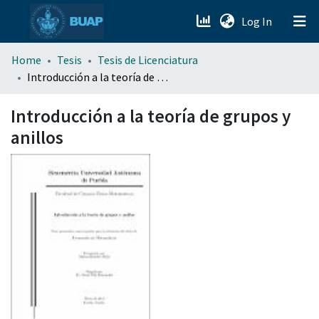
(current)
Log In
menu.section.about_menu
Home
Tesis
Tesis de Licenciatura
Introducción a la teoría de grupos y anillos
All of DSpace
Introducción a la teoría de grupos y
anillos