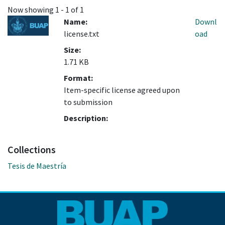
Now showing
1 - 1 of 1
Name:
Downl
license.txt
oad
Size:
1.71 KB
Format:
Item-specific license agreed upon
to submission
Description:
Collections
Tesis de Maestría