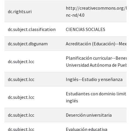
http://creativecommons.org/lic
dc.rights.uri
nc-nd/4.0
dc.subject.classification
CIENCIAS SOCIALES
dc.subject.dbgunam
Acreditación (Educación)--Mexic
Planificación curricular--Benem
dc.subject.lcc
Universidad Autónoma de Puebl
dc.subject.lcc
Inglés--Estudio y enseñanza
Estudiantes con dominio limitad
dc.subject.lcc
inglés
dc.subject.lcc
Deserción universitaria
dc.subject.lcc
Evaluación educativa