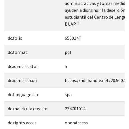
administrativas y tomar medida
ayuden a disminuir la deserción
estudiantil del Centro de Lengua
BUAP. "
dc.folio
656014T
dc.format
pdf
dc.identificator
5
dc.identifier.uri
https://hdl.handle.net/20.500.1
dc.language.iso
spa
dc.matricula.creator
234701014
dc.rights.acces
openAccess