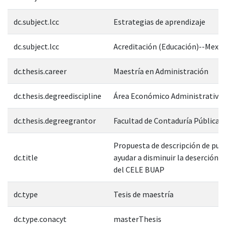
dc.subject.lcc
Estrategias de aprendizaje
dc.subject.lcc
Acreditación (Educación)--Mexic
dc.thesis.career
Maestría en Administración
dc.thesis.degreediscipline
Área Económico Administrativa
dc.thesis.degreegrantor
Facultad de Contaduría Pública
Propuesta de descripción de pue
dc.title
ayudar a disminuir la deserción e
del CELE BUAP
dc.type
Tesis de maestría
dc.type.conacyt
masterThesis