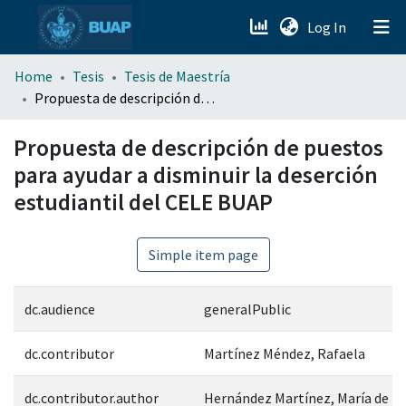
(current)
Log In
menu.section.about_menu
Home
Tesis
Tesis de Maestría
Propuesta de descripción de puestos para ayudar a disminuir la deserción estudiantil del CELE BUAP
All of DSpace
Propuesta de descripción de puestos
para ayudar a disminuir la deserción
estudiantil del CELE BUAP
Simple item page
dc.audience
generalPublic
dc.contributor
Martínez Méndez, Rafaela
dc.contributor.author
Hernández Martínez, María de lo