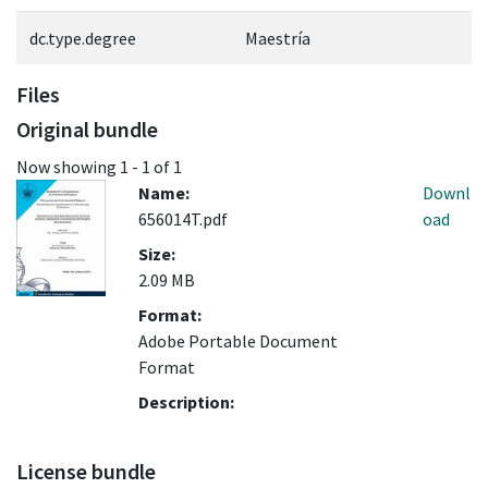
dc.type.degree
Maestría
Files
Original bundle
Now showing
1 - 1 of 1
Name:
Downl
656014T.pdf
oad
Size:
2.09 MB
Format:
Adobe Portable Document
Format
Description:
License bundle