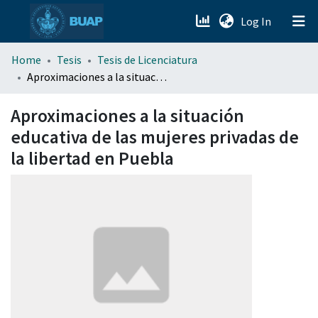
(current)
Log In
menu.section.about_menu
Home
Tesis
Tesis de Licenciatura
Aproximaciones a la situación educativa de las mujeres privadas de la libertad en Puebla
All of DSpace
Aproximaciones a la situación
educativa de las mujeres privadas de
la libertad en Puebla