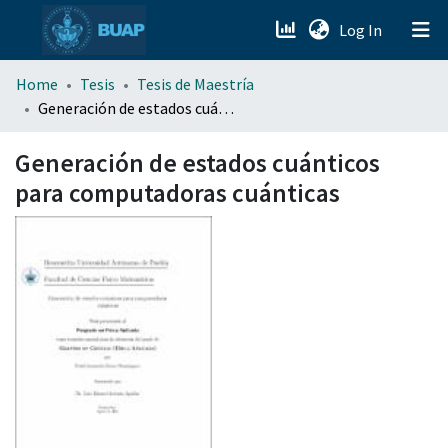
(current)
Log In
menu.section.about_menu
Home
Tesis
Tesis de Maestría
Generación de estados cuánticos para computadoras cuánticas
All of DSpace
Generación de estados cuánticos
para computadoras cuánticas