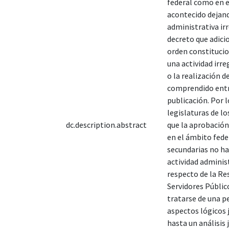
federal como en el
acontecido dejand
administrativa irr
decreto que adici
orden constituci
una actividad irre
o la realización 
comprendido entre
publicación. Por l
legislaturas de lo
dc.description.abstract
que la aprobación 
en el ámbito feder
secundarias no ha
actividad adminis
respecto de la Re
Servidores Públic
tratarse de una pe
aspectos lógicos j
hasta un análisis 