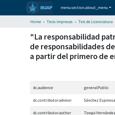
menu.section.about_menu
Home
Tesis impresas
Teis de Licenciatura
"La responsabilidad patr
de responsabilidades de 
a partir del primero de 
dc.audience
generalPublic
dc.contributor.advisor
Sánchez Espinosa
dc.contributor.author
Toxqui Hernández