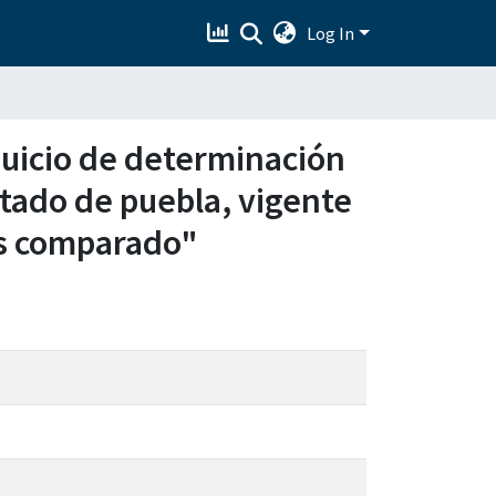
Log In
juicio de determinación
stado de puebla, vigente
sis comparado"