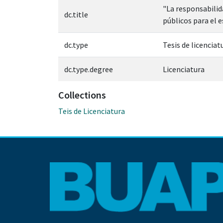
"La responsabilid
dc.title
públicos para el 
dc.type
Tesis de licenciat
dc.type.degree
Licenciatura
Collections
Teis de Licenciatura