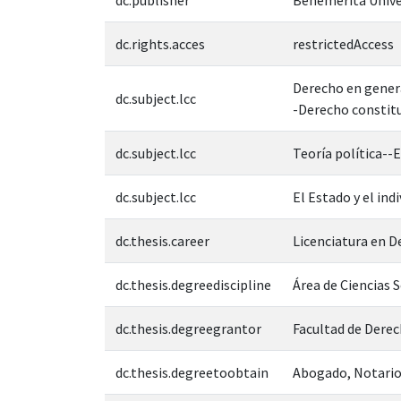
dc.rights.acces
restrictedAccess
Derecho en gener
dc.subject.lcc
-Derecho constitu
dc.subject.lcc
Teoría política-
dc.subject.lcc
El Estado y el in
dc.thesis.career
Licenciatura en 
dc.thesis.degreediscipline
Área de Ciencias 
dc.thesis.degreegrantor
Facultad de Derec
dc.thesis.degreetoobtain
Abogado, Notario