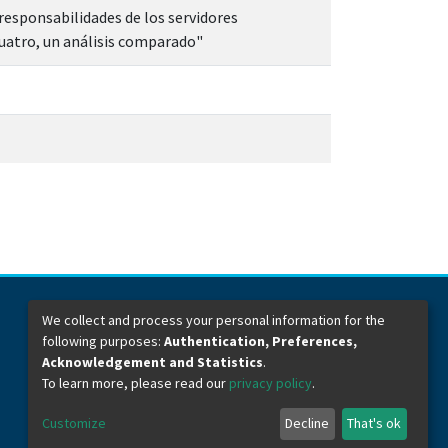
 responsabilidades de los servidores
cuatro, un análisis comparado"
We collect and process your personal information for the
following purposes:
Authentication, Preferences,
Dirección General de Bibliotecas
Boulevard Valsequillo y Av. de las Torres
Acknowledgement and Statistics
.
Ciudad Universitaria. Col. San Manuel
To learn more, please read our
privacy policy
.
C.P. 72570
Teléfono +52 (222) 2295500 Ext 2901
Customize
Decline
That's ok