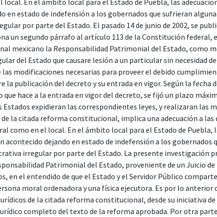
 local. En el ámbito local para el Estado de Puebla, las adecuacio
o en estado de indefensión a los gobernados que sufrieran alguna 
egular por parte del Estado. El pasado 14 de junio de 2002, se public
ona un segundo párrafo al artículo 113 de la Constitución federal,
onal mexicano la Responsabilidad Patrimonial del Estado, como m
gular del Estado que causare lesión a un particular sin necesidad de
de las modificaciones necesarias para proveer el debido cumplimien
 la publicación del decreto y su entrada en vigor. Según la fecha 
o que hace a la entrada en vigor del decreto, se fijó un plazo máxi
s Estados expidieran las correspondientes leyes, y realizaran las 
de la citada reforma constitucional, implica una adecuación a las 
al como en el local. En el ámbito local para el Estado de Puebla, 
n acontecido dejando en estado de indefensión a los gobernados q
trativa irregular por parte del Estado. La presente investigación p
sponsabilidad Patrimonial del Estado, proveniente de un Juicio d
os, en el entendido de que el Estado y el Servidor Público comparte
rsona moral ordenadora y una física ejecutora. Es por lo anterior q
urídicos de la citada reforma constitucional, desde su iniciativa de
jurídico completo del texto de la reforma aprobada. Por otra parte 