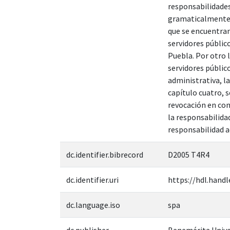
responsabilidades
gramaticalmente l
que se encuentran
servidores público
Puebla. Por otro 
servidores público
administrativa, la
capítulo cuatro, s
revocación en con
la responsabilidad
responsabilidad a
dc.identifier.bibrecord
D2005 T4R4
dc.identifier.uri
https://hdl.handl
dc.language.iso
spa
dc.publisher
Benemérita Unive