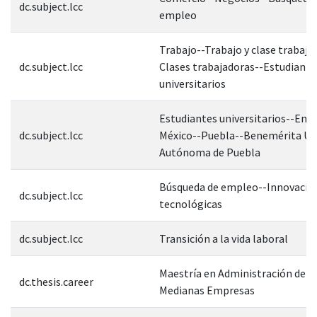
dc.subject.lcc
empleo
Trabajo--Trabajo y clase trabaja
dc.subject.lcc
Clases trabajadoras--Estudiante
universitarios
Estudiantes universitarios--Emp
dc.subject.lcc
México--Puebla--Benemérita Un
Autónoma de Puebla
Búsqueda de empleo--Innovacio
dc.subject.lcc
tecnológicas
dc.subject.lcc
Transición a la vida laboral
Maestría en Administración de P
dc.thesis.career
Medianas Empresas