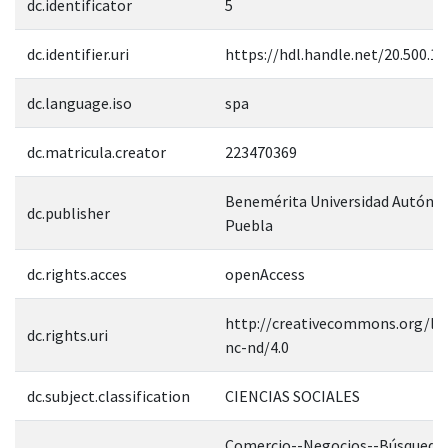
dc.identificator
5
dc.identifier.uri
https://hdl.handle.net/20.500.1
dc.language.iso
spa
dc.matricula.creator
223470369
Benemérita Universidad Autóno
dc.publisher
Puebla
dc.rights.acces
openAccess
http://creativecommons.org/lic
dc.rights.uri
nc-nd/4.0
dc.subject.classification
CIENCIAS SOCIALES
Comercio--Negocios--Búsqueda 