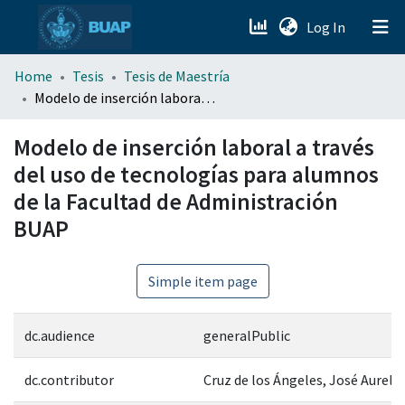
(current)
Log In
menu.section.about_menu
Home
Tesis
Tesis de Maestría
Modelo de inserción laboral a través del uso de tecnologías para alumnos de la Facultad de Administración BUAP
All of DSpace
Modelo de inserción laboral a través
del uso de tecnologías para alumnos
de la Facultad de Administración
BUAP
Simple item page
dc.audience
generalPublic
dc.contributor
Cruz de los Ángeles, José Aurelio