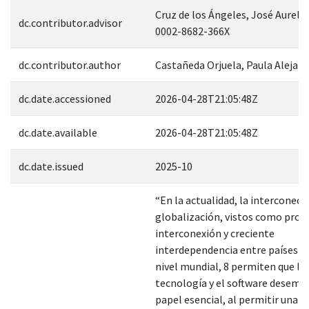
Cruz de los Ángeles, José Aurelio
dc.contributor.advisor
0002-8682-366X
dc.contributor.author
Castañeda Orjuela, Paula Alejan
dc.date.accessioned
2026-04-28T21:05:48Z
dc.date.available
2026-04-28T21:05:48Z
dc.date.issued
2025-10
“En la actualidad, la interconecti
globalización, vistos como proc
interconexión y creciente
interdependencia entre países y 
nivel mundial, 8 permiten que la
tecnología y el software desem
papel esencial, al permitir una