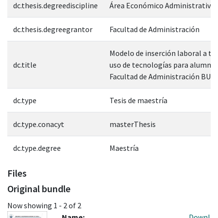
dc.thesis.degreediscipline
Área Económico Administrativa
dc.thesis.degreegrantor
Facultad de Administración
Modelo de inserción laboral a tra
dc.title
uso de tecnologías para alumnos
Facultad de Administración BUA
dc.type
Tesis de maestría
dc.type.conacyt
masterThesis
dc.type.degree
Maestría
Files
Original bundle
Now showing
1 - 2 of 2
Name:
Downl