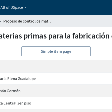
All of DSpace
Proceso de control de materias primas para la fabricación de cemento
terias primas para la fabricació
Simple item page
María Elena Guadalupe
omán Germán
a Central 3er. piso