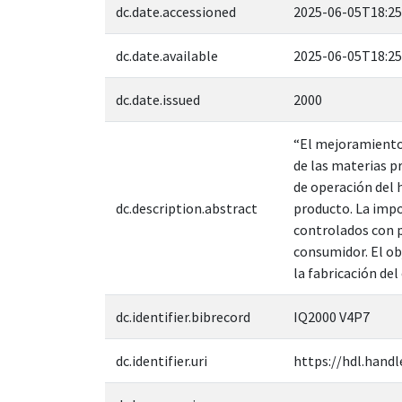
dc.date.accessioned
2025-06-05T18:25
dc.date.available
2025-06-05T18:25
dc.date.issued
2000
“El mejoramiento 
de las materias p
de operación del 
dc.description.abstract
producto. La impo
controlados con p
consumidor. El obj
la fabricación de
dc.identifier.bibrecord
IQ2000 V4P7
dc.identifier.uri
https://hdl.handl