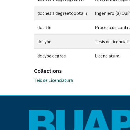
dc.thesis.degreetoobtain
Ingeniero (a) Quí
dc.title
Proceso de contro
dc.type
Tesis de licenciat
dc.type.degree
Licenciatura
Collections
Teis de Licenciatura