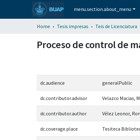
menu.section.about_menu
Home
Tesis impresas
Teis de Licenciatura
Proceso de control de ma
dc.audience
generalPublic
dc.contributor.advisor
Velazco Macias, 
dc.contributor.author
Vélez Leonor, R
dc.coverage.place
Tesiteca Bibliotec