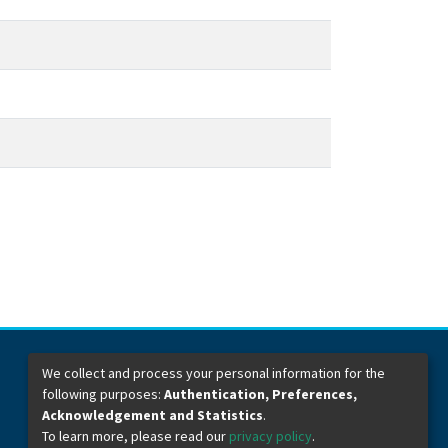
We collect and process your personal information for the
following purposes:
Authentication, Preferences,
Dirección General de Bibliotecas
Boulevard Valsequillo y Av. de las Torres
Acknowledgement and Statistics
.
Ciudad Universitaria. Col. San Manuel
To learn more, please read our
privacy policy
.
C.P. 72570