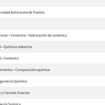
rsidad Autónoma de Puebla
nteras—Cemento—Fabricación de cemento
ad—Química industria
dad—Cemento
 cemento—Composición química
ngeniería Química
 y Ciencias Exactas
iería Química