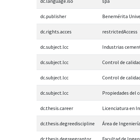
dc.language.iso
spa
dc.publisher
Benemérita Unive
dc.rights.acces
restrictedAccess
dc.subject.lcc
Industrias ceme
dc.subject.lcc
Control de calid
dc.subject.lcc
Control de cali
dc.subject.lcc
Propiedades del
dc.thesis.career
Licenciatura en I
dc.thesis.degreediscipline
Área de Ingeniería
dc.thesis.degreegrantor
Facultad de Ingen