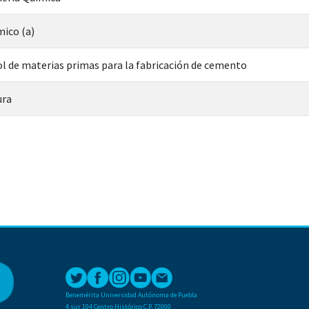
mico (a)
l de materias primas para la fabricación de cemento
ura
Benemérita Universidad Autónoma de Puebla
4 sur 104 Centro Histórico C.P. 72000