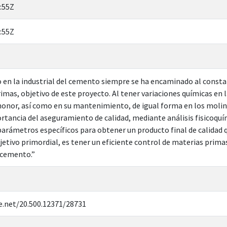
:55Z
:55Z
en la industrial del cemento siempre se ha encaminado al constan
rimas, objetivo de este proyecto. Al tener variaciones químicas en
honor, así como en su mantenimiento, de igual forma en los molin
rtancia del aseguramiento de calidad, mediante análisis fisicoquí
arámetros específicos para obtener un producto final de calidad q
etivo primordial, es tener un eficiente control de materias primas (
l cemento.”
e.net/20.500.12371/28731