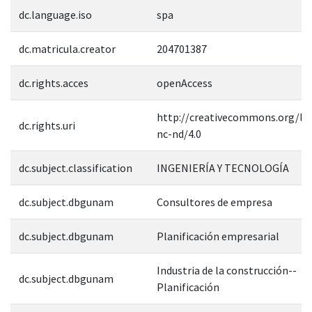
dc.language.iso
spa
dc.matricula.creator
204701387
dc.rights.acces
openAccess
http://creativecommons.org/lic
dc.rights.uri
nc-nd/4.0
dc.subject.classification
INGENIERÍA Y TECNOLOGÍA
dc.subject.dbgunam
Consultores de empresa
dc.subject.dbgunam
Planificación empresarial
Industria de la construcción--
dc.subject.dbgunam
Planificación