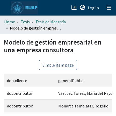
(current)
Log In
menu.section.about_menu
Home
Tesis
Tesis de Maestría
Modelo de gestión empresarial en una empresa consultora
All of DSpace
Modelo de gestión empresarial en
una empresa consultora
Simple item page
dc.audience
generalPublic
dc.contributor
Vázquez Torres, María del Rayo
dc.contributor
Monarca Temalatzi, Rogelio