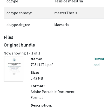
dc.type
Tesis de maestría
dc.type.conacyt
masterThesis
dc.type.degree
Maestría
Files
Original bundle
Now showing
1 - 1 of 1
Name:
Downl
705414TL.pdf
oad
Size:
5.43 MB
Format:
Adobe Portable Document
Format
Description: