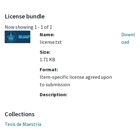
License bundle
Now showing
1 - 1 of 1
Name:
Downl
license.txt
oad
Size:
1.71 KB
Format:
Item-specific license agreed upon
to submission
Description:
Collections
Tesis de Maestría