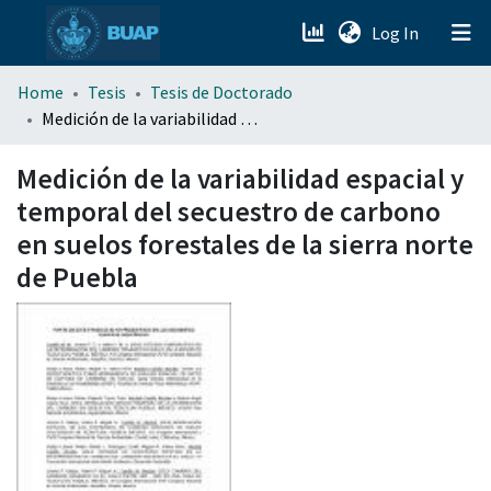
(current)
Log In
menu.section.about_menu
Home
Tesis
Tesis de Doctorado
Medición de la variabilidad espacial y temporal del secuestro de carbono en suelos forestales de la sierra norte de Puebla
All of DSpace
Medición de la variabilidad espacial y
temporal del secuestro de carbono
en suelos forestales de la sierra norte
de Puebla