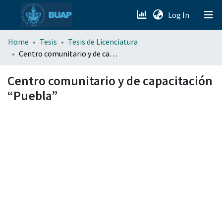
(current)
Log In
menu.section.about_menu
Home
Tesis
Tesis de Licenciatura
Centro comunitario y de capacitación “Puebla”
All of DSpace
Centro comunitario y de capacitación
“Puebla”