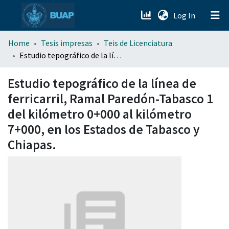
(current)
Log In
menu.section.about_menu
Home
Tesis impresas
Teis de Licenciatura
Estudio tepográfico de la línea de ferricarril, Ramal Paredón-Tabasco 1 del kilómetro 0+000 al kilómetro 7+000, en los Estados de Tabasco y Chiapas.
All of DSpace
Estudio tepográfico de la línea de
ferricarril, Ramal Paredón-Tabasco 1
del kilómetro 0+000 al kilómetro
7+000, en los Estados de Tabasco y
Chiapas.