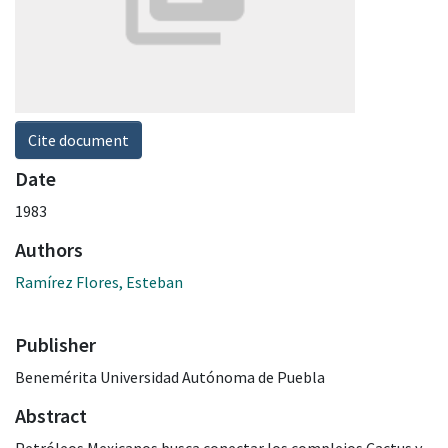
Cite document
Date
1983
Authors
Ramírez Flores, Esteban
Publisher
Benemérita Universidad Autónoma de Puebla
Abstract
Petróleos Mexicanos busca conectar los complejos Cactus y