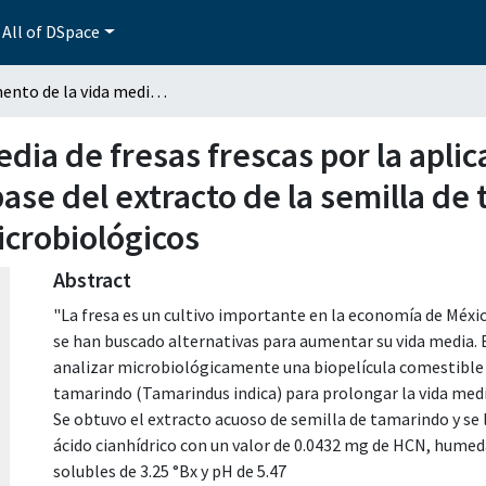
All of DSpace
Incremento de la vida media de fresas frescas por la aplicación de una biopelícula comestible elaborada a base del extracto de la semilla de tamarindo (Tamarindus indica L.): parámetros microbiológicos
dia de fresas frescas por la aplic
ase del extracto de la semilla d
icrobiológicos
Abstract
"La fresa es un cultivo importante en la economía de Méxic
se han buscado alternativas para aumentar su vida media. E
analizar microbiológicamente una biopelícula comestible a
tamarindo (Tamarindus indica) para prolongar la vida media
Se obtuvo el extracto acuoso de semilla de tamarindo y se 
ácido cianhídrico con un valor de 0.0432 mg de HCN, humeda
solubles de 3.25 °Bx y pH de 5.47