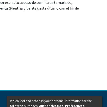
or extracto acuoso de semilla de tamarindo,
menta (Mentha piperita), este último con el fin de
We collect and process your personal information for the
following purposes:
Authentication, Preferences,
Dirección General de Bibliotecas