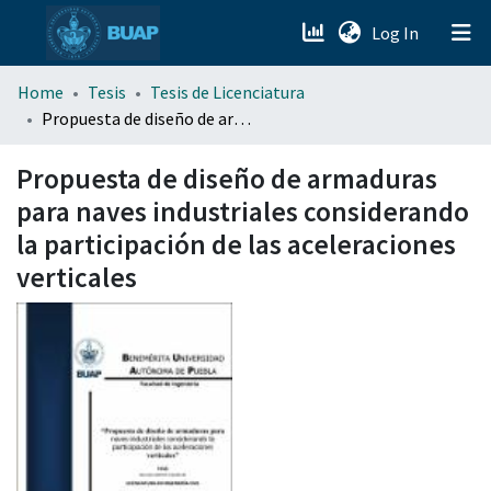
(current)
Log In
menu.section.about_menu
Home
Tesis
Tesis de Licenciatura
Propuesta de diseño de armaduras para naves industriales considerando la participación de las aceleraciones verticales
All of DSpace
Propuesta de diseño de armaduras
para naves industriales considerando
la participación de las aceleraciones
verticales