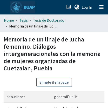
(current)
Log In
menu.section.about_menu
Home
Tesis
Tesis de Doctorado
Memoria de un linaje de lucha femenino. Diálogos intergeneracionales con la memoria de mujeres organizadas de Cuetzalan, Puebla
All of DSpace
Memoria de un linaje de lucha
femenino. Diálogos
intergeneracionales con la memoria
de mujeres organizadas de
Cuetzalan, Puebla
Simple item page
dc.audience
generalPublic