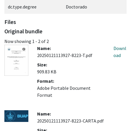
dc.type.degree
Doctorado
Files
Original bundle
Now showing
1 - 2 of 2
Name:
Downl
20250121113927-8223-T.pdf
oad
Size:
909.83 KB
Format:
Adobe Portable Document
Format
Name:
20250121113927-8223-CARTA.pdf
Size: