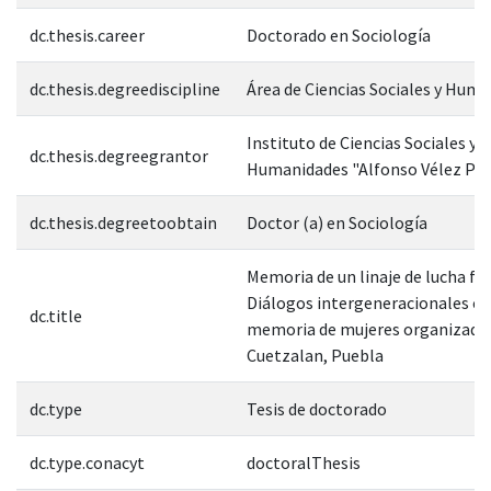
dc.thesis.career
Doctorado en Sociología
dc.thesis.degreediscipline
Área de Ciencias Sociales y Hum
Instituto de Ciencias Sociales y
dc.thesis.degreegrantor
Humanidades "Alfonso Vélez Pli
dc.thesis.degreetoobtain
Doctor (a) en Sociología
Memoria de un linaje de lucha f
Diálogos intergeneracionales co
dc.title
memoria de mujeres organizada
Cuetzalan, Puebla
dc.type
Tesis de doctorado
dc.type.conacyt
doctoralThesis