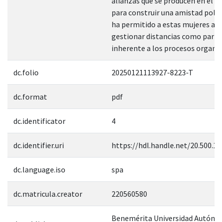
alianzas que se producen en el te
para construir una amistad políti
ha permitido a estas mujeres ace
gestionar distancias como parte
inherente a los procesos organiz
dc.folio
20250121113927-8223-T
dc.format
pdf
dc.identificator
4
dc.identifier.uri
https://hdl.handle.net/20.500.1
dc.language.iso
spa
dc.matricula.creator
220560580
Benemérita Universidad Autóno