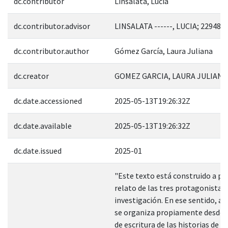
dc.contributor
Linsalata, Lucia
dc.contributor.advisor
LINSALATA ------, LUCIA; 229489
dc.contributor.author
Gómez García, Laura Juliana
dc.creator
GOMEZ GARCIA, LAURA JULIANA;
dc.date.accessioned
2025-05-13T19:26:32Z
dc.date.available
2025-05-13T19:26:32Z
dc.date.issued
2025-01
"Este texto está construido a par
relato de las tres protagonistas 
investigación. En ese sentido, a
se organiza propiamente desde 
de escritura de las historias de vi