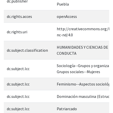
dc.publisher
Puebla
dc.rights.acces
openAccess
http://creativecommons.org/lic
dc.rights.uri
nc-nd/4.0
HUMANIDADES Y CIENCIAS DE L
dc.subject.classification
CONDUCTA
Sociología--Grupos y organizaci
dc.subject.lcc
Grupos sociales--Mujeres
dc.subject.lcc
Feminismo--Aspectos sociológi
dc.subject.lcc
Dominación masculina (Estructur
dc.subject.lcc
Patriarcado