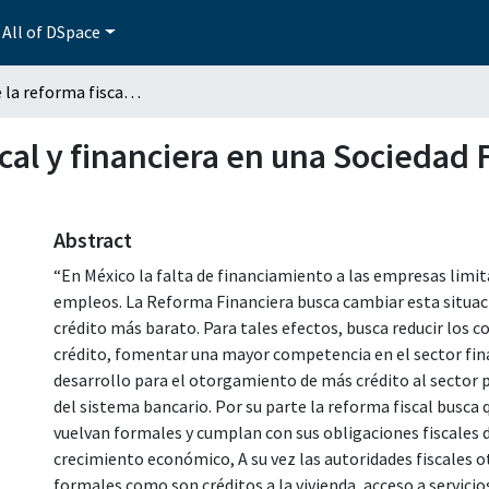
All of DSpace
Efectos de la reforma fiscal y financiera en una Sociedad Financiera Popular (SOFIPO)
scal y financiera en una Sociedad
Abstract
“En México la falta de financiamiento a las empresas limi
empleos. La Reforma Financiera busca cambiar esta situac
crédito más barato. Para tales efectos, busca reducir los 
crédito, fomentar una mayor competencia en el sector fin
desarrollo para el otorgamiento de más crédito al sector pr
del sistema bancario. Por su parte la reforma fiscal busca 
vuelvan formales y cumplan con sus obligaciones fiscales d
crecimiento económico, A su vez las autoridades fiscales ot
formales como son créditos a la vivienda, acceso a servici