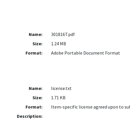
Name:
301816T.pdf
Size:
1.24 MB
Format:
Adobe Portable Document Format
Name:
license.txt
Size:
1.71 KB
Format:
Item-specific license agreed upon to s
Description: