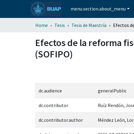
menu.section.about_menu
Home
Tesis
Tesis de Maestría
Efectos de la reforma fi
(SOFIPO)
dc.audience
generalPublic
dc.contributor
Ruíz Rendón, Jos
dc.contributor.author
Méndez León, Lor