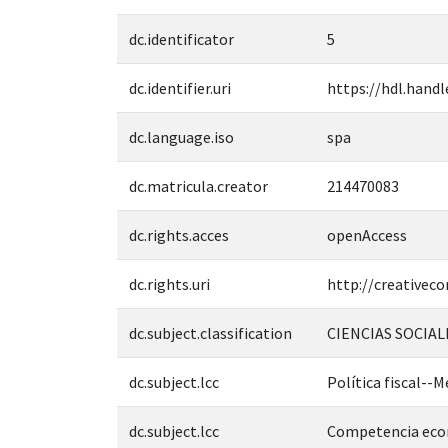
dc.identificator
5
dc.identifier.uri
https://hdl.handl
dc.language.iso
spa
dc.matricula.creator
214470083
dc.rights.acces
openAccess
dc.rights.uri
http://creativec
dc.subject.classification
CIENCIAS SOCIAL
dc.subject.lcc
Política fiscal--M
dc.subject.lcc
Competencia ec