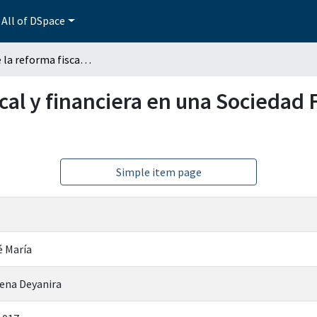
All of DSpace
Efectos de la reforma fiscal y financiera en una Sociedad Financiera Popular (SOFIPO)
scal y financiera en una Sociedad
Simple item page
é María
ena Deyanira