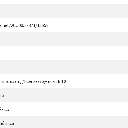
e.net/20.500.12371/13558
ommons.org/licenses/by-nc-nd/4.0
ES
éxico
onómica