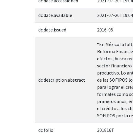
dc.date.accessioned
2021-07-20T19:04
dc.date.available
2021-07-20T19:04
dc.date.issued
2016-05
“En México la fal
Reforma Financier
efectos, busca re
sector financiero
productivo. Lo ant
dc.description.abstract
de las SOFIPOS lo
para lograr el cre
formales como son
primeros años, en
el crédito a los c
SOFIPOS por la re
dc.folio
301816T