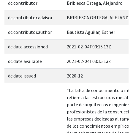
dc.contributor
Bribiesca Ortega, Alejandro
dc.contributor.advisor
BRIBIESCA ORTEGA, ALEJANDRO
dc.contributor.author
Bautista Aguilar, Esther
dc.date.accessioned
2021-02-04T03:15:13Z
dc.date.available
2021-02-04T03:15:13Z
dc.date.issued
2020-12
“La falta de conocimiento o inte
refiere a las estructuras metálic
parte de arquitectos e ingeniero
profesionistas de la construcció
las empresas dedicadas al ramo 
de los conocimientos empíricos 
de un sobrestante y/o de los cab