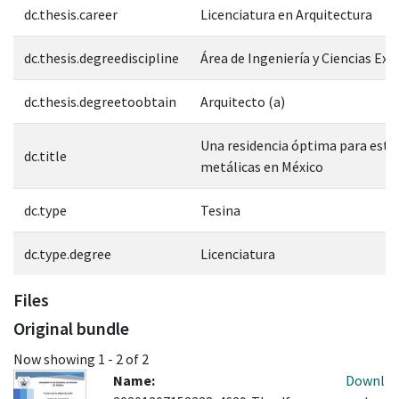
dc.thesis.career
Licenciatura en Arquitectura
dc.thesis.degreediscipline
Área de Ingeniería y Ciencias Exa
dc.thesis.degreetoobtain
Arquitecto (a)
Una residencia óptima para estr
dc.title
metálicas en México
dc.type
Tesina
dc.type.degree
Licenciatura
Files
Original bundle
Now showing
1 - 2 of 2
Name:
Downl