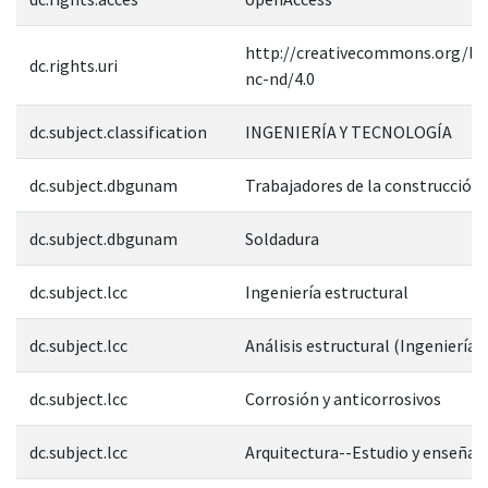
http://creativecommons.org/lic
dc.rights.uri
nc-nd/4.0
dc.subject.classification
INGENIERÍA Y TECNOLOGÍA
dc.subject.dbgunam
Trabajadores de la construcción
dc.subject.dbgunam
Soldadura
dc.subject.lcc
Ingeniería estructural
dc.subject.lcc
Análisis estructural (Ingeniería)
dc.subject.lcc
Corrosión y anticorrosivos
dc.subject.lcc
Arquitectura--Estudio y enseñan