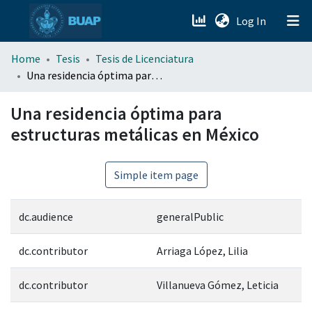
(current)
Log In
menu.section.about_menu
Home
Tesis
Tesis de Licenciatura
Una residencia óptima para estructuras metálicas en México
All of DSpace
Una residencia óptima para
estructuras metálicas en México
Simple item page
dc.audience
generalPublic
dc.contributor
Arriaga López, Lilia
dc.contributor
Villanueva Gómez, Leticia