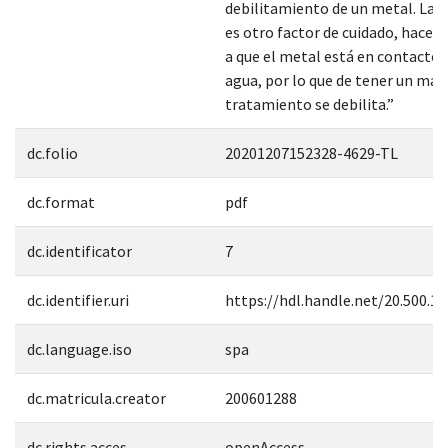
debilitamiento de un metal. La 
es otro factor de cuidado, hace r
a que el metal está en contacto 
agua, por lo que de tener un mal
tratamiento se debilita.”
dc.folio
20201207152328-4629-TL
dc.format
pdf
dc.identificator
7
dc.identifier.uri
https://hdl.handle.net/20.500.1
dc.language.iso
spa
dc.matricula.creator
200601288
dc.rights.acces
openAccess